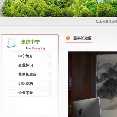
欢迎光临江西
董事长致辞
走进中宁
Into Zhongning
中宁简介
企业标识
董事长致辞
组织结构
企业荣誉