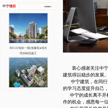
中宁
项目
B03-02地块一期(海馨苑●清水
湾)B标段施工​
衷心感谢关注中
建筑得以稳步的发展
中宁建筑，在同行
的学习态度提升自己
中共文昌市委党校新校区二期
中宁的成长离不开
建设工程EPC（设计、采购、施
作的机会，感恩每一
工总承包）