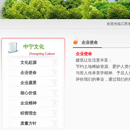
欢迎光临江西
企业使命
中宁文化
企业使命
Zhongning Culture
建筑让生活更丰富；
文化起源
节约土地稀缺资源、爱护人类
企业使命
与世人传承美学精神、予后人
评价我们的事业，通过我们的
企业愿景
核心价值
企业精神
经营理念
质量方针